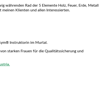
wig währenden Rad der 5 Elemente Holz, Feuer, Erde, Metall
 meinen Klienten und allen Interessierten.
Gym® Instruktorin
im Murtal.
 von starken Frauen für die Qualitätssicherung und
stria.