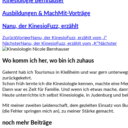
Kinesiologie Bernhauser
Ausbildungen & MachMit-Vorträge
Nanu, der KinesioFuzz, erzählt
Zurück
Voriger
Nanu, der KinesioFuzz, erzählt vom „i“
Nächster
Nanu, der KinesioFuzz, erzählt vom „K“
Nächster
Wo komm ich her, wo bin ich zuhaus
Gelernt hab ich Tourismus in Kleßheim und war gern unterweg
zurückgekehrt.
Schon früh lernte ich die Kinesiologie kennen, machte eine Men
Dann war es Zeit für Familie. Und wenn ich etwas mache, dann a
Heute unterrichte ich selbst Kinesiologie, in Judenburg und b
Mit meiner zweiten Leidenschaft, dem gezielten Einsatz von B
(die Fehler springen mich an), zu meiner Stärke gemacht.
noch mehr Beiträge