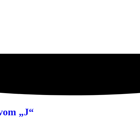
 vom „J“