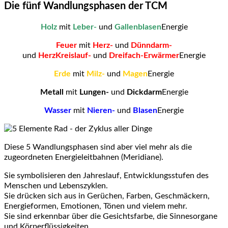
Die fünf Wandlungsphasen der TCM
Holz
mit
Leber-
und
Gallenblasen
Energie
Feuer
mit
Herz-
und
Dünndarm-
und
HerzKreislauf-
und
Dreifach-Erwärmer
Energie
Erde
mit
Milz-
und
Magen
Energie
Metall
mit
Lungen-
und
Dickdarm
Energie
Wasser
mit
Nieren-
und
Blasen
Energie
Diese 5 Wandlungsphasen sind aber viel mehr als die
zugeordneten Energieleitbahnen (Meridiane).
Sie symbolisieren den Jahreslauf, Entwicklungsstufen des
Menschen und Lebenszyklen.
Sie drücken sich aus in Gerüchen, Farben, Geschmäckern,
Energieformen, Emotionen, Tönen und vielem mehr.
Sie sind erkennbar über die Gesichtsfarbe, die Sinnesorgane
und Körperflüssigkeiten.