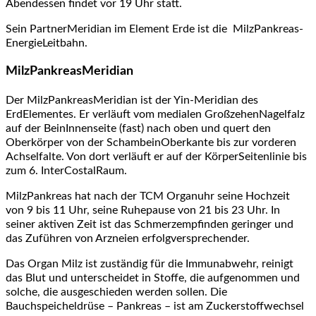
Abendessen findet vor 19 Uhr statt.
Sein PartnerMeridian im Element Erde ist die MilzPankreas-
EnergieLeitbahn.
MilzPankreasMeridian
Der MilzPankreasMeridian ist der Yin-Meridian des
ErdElementes. Er verläuft vom medialen GroßzehenNagelfalz
auf der BeinInnenseite (fast) nach oben und quert den
Oberkörper von der SchambeinOberkante bis zur vorderen
Achselfalte. Von dort verläuft er auf der KörperSeitenlinie bis
zum 6. InterCostalRaum.
MilzPankreas hat nach der TCM Organuhr seine Hochzeit
von 9 bis 11 Uhr, seine Ruhepause von 21 bis 23 Uhr. In
seiner aktiven Zeit ist das Schmerzempfinden geringer und
das Zuführen von Arzneien erfolgversprechender.
Das Organ Milz ist zuständig für die Immunabwehr, reinigt
das Blut und unterscheidet in Stoffe, die aufgenommen und
solche, die ausgeschieden werden sollen. Die
Bauchspeicheldrüse – Pankreas – ist am Zuckerstoffwechsel