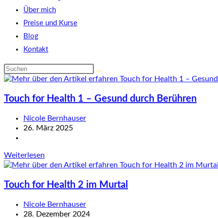
Über mich
Preise und Kurse
Blog
Kontakt
Diese
Website
durchsuchen
Touch for Health 1 – Gesund durch Berühren
Beitrags-
Nicole Bernhauser
Autor:
Beitrag
26. März 2025
veröffentlicht:
Beitrags-
Kategorie:
Touch
Weiterlesen
for
Health
Touch for Health 2 im Murtal
1
–
Gesund
Beitrags-
Nicole Bernhauser
durch
Autor:
Beitrag
28. Dezember 2024