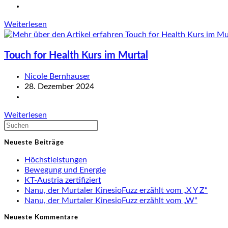
Berühren
veröffentlicht:
Beitrags-
Kategorie:
Touch
Weiterlesen
for
Health
Touch for Health Kurs im Murtal
2
im
Murtal
Beitrags-
Nicole Bernhauser
Autor:
Beitrag
28. Dezember 2024
veröffentlicht:
Beitrags-
Kategorie:
Touch
Weiterlesen
for
Press
Health
Escape
Neueste Beiträge
Kurs
to
im
close
Höchstleistungen
Murtal
the
Bewegung und Energie
search
KT-Austria zertifiziert
panel.
Nanu, der Murtaler KinesioFuzz erzählt vom „X Y Z“
Nanu, der Murtaler KinesioFuzz erzählt vom „W“
Neueste Kommentare