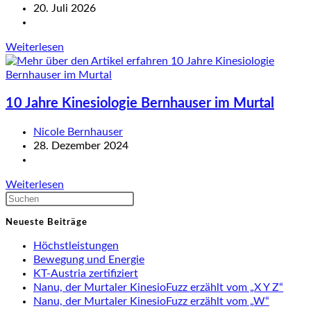
Autor:
Beitrag
20. Juli 2026
veröffentlicht:
Beitrags-
Kategorie:
KinesiologieKurse
Weiterlesen
schnuppern
10 Jahre Kinesiologie Bernhauser im Murtal
Beitrags-
Nicole Bernhauser
Autor:
Beitrag
28. Dezember 2024
veröffentlicht:
Beitrags-
Kategorie:
10
Weiterlesen
Jahre
Press
Kinesiologie
Escape
Neueste Beiträge
Bernhauser
to
im
close
Höchstleistungen
Murtal
the
Bewegung und Energie
search
KT-Austria zertifiziert
panel.
Nanu, der Murtaler KinesioFuzz erzählt vom „X Y Z“
Nanu, der Murtaler KinesioFuzz erzählt vom „W“