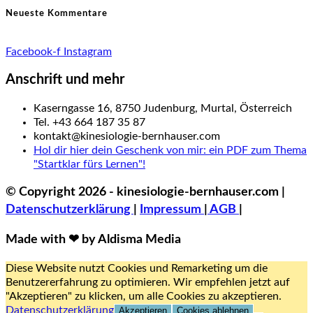
Neueste Kommentare
Facebook-f
Instagram
Anschrift und mehr
Kaserngasse 16, 8750 Judenburg, Murtal, Österreich
Tel. +43 664 187 35 87
kontakt@kinesiologie-bernhauser.com
Hol dir hier dein Geschenk von mir: ein PDF zum Thema
"Startklar fürs Lernen"!
© Copyright 2026 - kinesiologie-bernhauser.com |
Datenschutzerklärung
|
Impressum
|
AGB
|
Made with ❤ by Aldisma Media
Diese Website nutzt Cookies und Remarketing um die
Benutzererfahrung zu optimieren. Wir empfehlen jetzt auf
"Akzeptieren" zu klicken, um alle Cookies zu akzeptieren.
Datenschutzerklärung
Akzeptieren
Cookies ablehnen