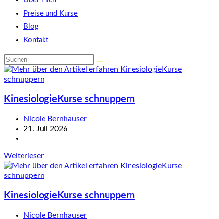
Über mich
Preise und Kurse
Blog
Kontakt
Diese
Website
durchsuchen
KinesiologieKurse schnuppern
Beitrags-
Nicole Bernhauser
Autor:
Beitrag
21. Juli 2026
veröffentlicht:
Beitrags-
Kategorie:
KinesiologieKurse
Weiterlesen
schnuppern
KinesiologieKurse schnuppern
Beitrags-
Nicole Bernhauser